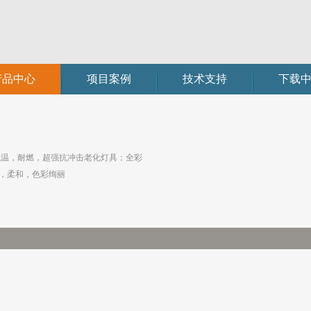
产品中心
项目案例
技术支持
下载
低温，耐燃，超强抗冲击老化灯具；全彩
匀，柔和，色彩绚丽