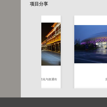
项目分享
SA5893
SA-LL-4201
L:1000 W:21 H:28
汤阴向阳路亮化与政通街
北戴河科