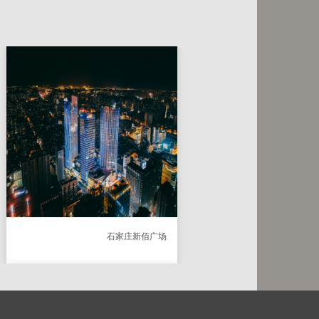
SA-LL-5141 9W线条灯
SA-LL-5161 9
石家庄新佰广场
喷