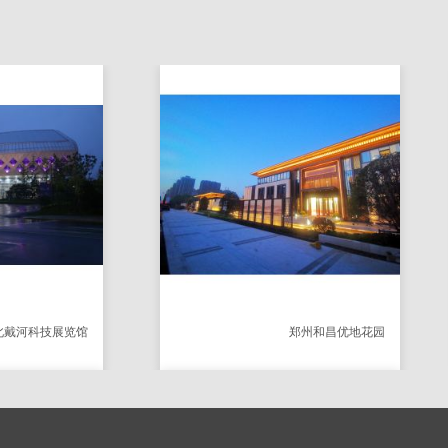
 线条灯9W
SA-LL-5111 9w线条灯
技展览馆
郑州和昌优地花园