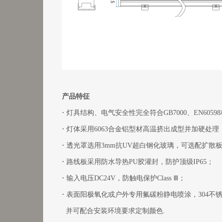
产品特征
·
灯具结构、电气安全性完全符合GB7000、EN6059
·
灯体采用6063合金铝型材高温挤出成型并加硬处理
·
透光罩选用3mm抗UV超白钢化玻璃，可选配扩散
·
路线板采用防水导热PU胶灌封，防护顶级IP65；
·
输入电压DC24V，防触电保护Class Ⅲ；
·
表面阳极氧化或户外专用氟碳粉静电喷涂，304不
并可配合安装环境要求定制颜色.