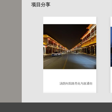
项目分享
线条灯
SA5893
L:1000 W:21 H:28
大道
汤阴向阳路亮化与政通街