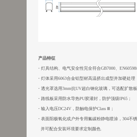
产品特征
·
灯具结构、电气安全性完全符合GB7000、EN6059
·
灯体采用6063合金铝型材高温挤出成型并加硬处理
·
透光罩选用3mm抗UV超白钢化玻璃，可选配扩散
·
路线板采用防水导热PU胶灌封，防护顶级IP65；
·
输入电压DC24V，防触电保护Class Ⅲ；
·
表面阳极氧化或户外专用氟碳粉静电喷涂，304不
并可配合安装环境要求定制颜色.