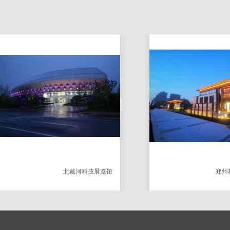
SA-LL-4201 线条灯9W
SA-LL-5111 9w
北戴河科技展览馆
郑州和昌优地