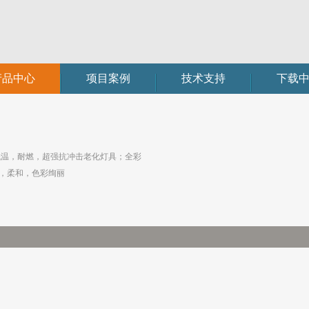
产品中心
项目案例
技术支持
下载
低温，耐燃，超强抗冲击老化灯具；全彩
匀，柔和，色彩绚丽