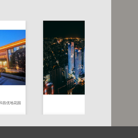
线条灯
SA-LL-5141 9W线条灯
花园
石家庄新佰广场