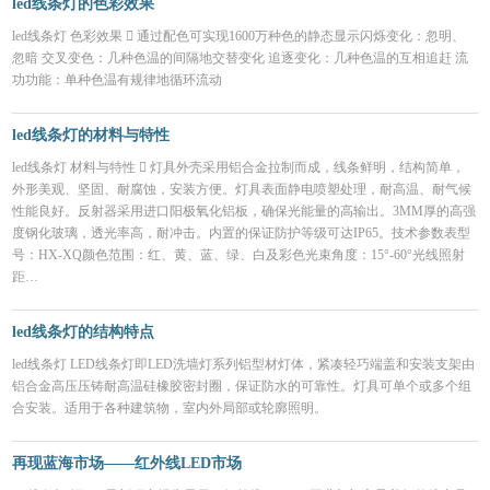
led线条灯的色彩效果
led线条灯 色彩效果  通过配色可实现1600万种色的静态显示闪烁变化：忽明、
忽暗 交叉变色：几种色温的间隔地交替变化 追逐变化：几种色温的互相追赶 流
功功能：单种色温有规律地循环流动
led线条灯的材料与特性
led线条灯 材料与特性  灯具外壳采用铝合金拉制而成，线条鲜明，结构简单，
外形美观、坚固、耐腐蚀，安装方便。灯具表面静电喷塑处理，耐高温、耐气候
性能良好。反射器采用进口阳极氧化铝板，确保光能量的高输出。3MM厚的高强
度钢化玻璃，透光率高，耐冲击。内置的保证防护等级可达IP65。技术参数表型
号：HX-XQ颜色范围：红、黄、蓝、绿、白及彩色光束角度：15°-60°光线照射
距…
led线条灯的结构特点
led线条灯 LED线条灯即LED洗墙灯系列铝型材灯体，紧凑轻巧端盖和安装支架由
铝合金高压压铸耐高温硅橡胶密封圈，保证防水的可靠性。灯具可单个或多个组
合安装。适用于各种建筑物，室内外局部或轮廓照明。
再现蓝海市场——红外线LED市场