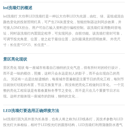
led洗墙灯的概述
led洗墙灯 大功率LED洗墙灯是一种以大功率LED为光源，由红、绿、蓝组成混合
颜色变化的投射照明灯具，可产生256灰度变化，智能控制器达到同步效果，并
可接入DMX控台。用户可自己输入资料进行编程控制。该洗墙灯采用数码管地
址，同时该洗墙灯内置固定程序，可实现同步、自联功能。该洗墙灯密封可靠，
可调节投光角度、位置，使之处于最佳位置，达到最满意的照明效果。 外壳尺
寸：长任意*55*25、长任意*…
景区亮化现状
景区亮化 现状 每一座城市有着自己独特的文化气息，得有所针对的经行设计，
而不是一味的模仿，照搬，这样只会永远是别人的影子，而不会出现自己的亮
点。 另还有一点是比较遗憾的，每座城市普遍都是注重节日的亮化工程，每到节
日就张灯结彩的布置，节后又恢复平淡，而没有把亮化工程做到日常化。 一个完
整的亮化工程应该是有着春夏秋冬季节之变化，而不是只在几个重要节日才出
现。这样才能体现一座城市的韵味，独特的文化…
LED洗墙灯要选用正确焊接方法
led洗墙灯因为其外形为长条形，也有人将之称为LED线条灯，其技术参数与LED
投光灯大体相似，相对于LED投光灯的圆形结构，LED洗墙灯利用蒲微防水透气