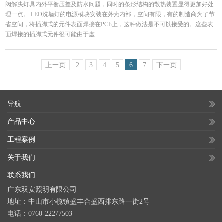
阀解决灯具内外平衡压差及防水问题，同时的条形结构的散热装置显得更加好处
理一点。 LED洗墙灯的电源模块安装在外壳内部，空间有限，有的制造商为了节
省空间，将插脚式的元件表面焊接在PCB上，这种做法是不可以接受的。这些表
面焊接的插脚式元件很可能由于虚…
上一页
2
3
4
5
6
7
下一页
导航
产品中心
工程案例
关于我们
联系我们
广东双安照明有限公司
地址：中山市小榄镇盛丰合盛西排东路一街2号
电话：0760-22277503