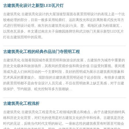
古建筑亮化设计之新型LED瓦片灯
古建筑亮化 古建筑亮化设计的大屋顶坡型屋面在夜景照明设计的表现上是一个比
较难处理的部分，目前一般多采用轮廓灯、远距离投光和近距离附着式投光等方
式进行照明设计处理。南方的古建筑亮化设计(吴、楚、蜀地区)多为粉墙黛瓦，
以黑色瓦居多。本文通过南京夫子庙瞻园路牌坊和武汉铁门关展示新型LED瓦片
灯在古建筑照明中的应用。
古建筑亮化工程的经典作品法门寺照明工程
古建筑亮化 在随着我国城市夜景照明和旅游业的发展，古建筑作为城市中重要的
历史文化载体和旅游场所，其夜间的景观价值和商业价值 日益受到重视。夜间逐
渐成为是人们休闲活动的一个主要时段，良好的照明成为展示古建筑夜间形象和
艺术风采的重要媒介。 现阶段的古建筑夜景照明还处于起步阶段，有很多古建筑
的夜景照明都不是由专业设计人员完成，不仅在照明效果上缺乏美感，对于古建
筑保护、节约能源、眩光控制等多方面都缺…
古建筑亮化工程浅析
古建筑亮化 古建筑亮化工程是亮化工程领域的重点和难点，由于古建筑的独特风
格和历史文化背景，对灯光的使用是对古建筑文化的升华和传承。古建筑是历史
时代的见证，反映当代时代文明的标记。一座标志性的建筑夜景有时甚至可能会