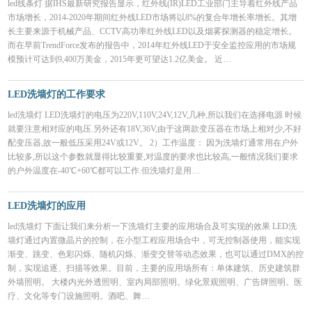
led线条灯 据IHS最新研究报告显示，红外线(IR)LED工业部门主导着红外线产品
市场增长，2014-2020年期间红外线LED市场将以8%的复合年增长率增长。其增
长主要来源于机械产品、CCTV高功率红外线LED以及烟雾探测器的稳定增长。
而在早前TrendForce发布的报告中，2014年红外线LED于安全监控应用的市场规
模预计可达到9,400万美金，2015年更可望达1.2亿美金。 近…
LED洗墙灯的工作要求
led洗墙灯 LED洗墙灯的电压为220V,110V,24V,12V,几种,所以我们在选择电源 时候
就要注意相对应的电压.另外还有18V,36V,由于这两款变压器在市场上相对少,不好
配变压器,故一般低压采用24V或12V。 2）工作温度： 因为洗墙灯通常用在户外
比较多,所以这个参数就显得比较重要,对温度的要求也比较高,一般情况我们要求
的户外温度在-40℃+60℃都可以工作.但洗墙灯是用…
LED洗墙灯的应用
led洗墙灯 下面让我们来分析一下洗墙灯主要的应用场合及可实现的效果 LED洗
墙灯通过内置微晶片的控制，在小型工程应用场合中，可无控制器使用，能实现
渐变、跳变、色彩闪烁、随机闪烁、渐变交替等动态效果，也可以通过DMX的控
制，实现追逐、扫描等效果。目前，主要的应用场所有：单体建筑、历史建筑群
外墙照明。 大楼内光外透照明、室内局部照明。绿化景观照明、广告牌照明。医
疗、文化等专门设施照明。酒吧、舞…