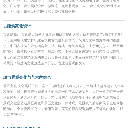
成为一个城市的代表性符号。因此，古建筑亮化不仅要塑造形象，更要体现文
化。而对于古建筑照明设计，做到这一点绝非易事。 从古建筑亮化设计理念来
看，为中国古建筑做照明设计和为现代建筑做设…
古建筑亮化设计
古建筑亮化 古建筑大致分为真古建和仿古建两大类。仿占建就是在现代技术条件
下，运用现代建筑村料建造模仿古代建筑的样式，又可分为中西方两种仿古建
筑。中国古建筑主要包括宫殿、塔、牌楼、寺院等类型，由于历史悠久，经历历
朝历代，建筑风格有所不同。简单地说，中式古建筑表现的重点部位是屋顶部
分，而欧式古建筑表现的重点部位是柱体部分，要做好古建筑的景观照明设计，
就需要了解建筑文化这些基本知识。古建筑照明的文化…
城市景观亮化与艺术的结合
景区亮化 亮化照明工程，这个日益崛起的高科技技术，带给世人越来越多的惊喜
和美艳。城市夜景亮化渐渐被人们当着一件艺术品来鉴赏，人们一贯用灯光来表
达景区夜间的艺术形态，这么一来，景观亮化就需要个性化的照明艺术来渲染。
景观亮化是塑造景区美色和景区文化的一种体现。景区夜间的形象展示也成为旅
游局的一个重要部署之一，毋庸置疑，夜间的形象塑造如果少了灯光的装饰，那
么就与“美景”…