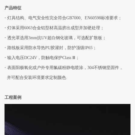
产品特征
·
灯具结构、电气安全性完全符合GB7000、EN60598标准要求；
·
灯体采用6063合金铝型材高温挤出成型并加硬处理；
·
透光罩选用3mm抗UV超白钢化玻璃，可选配扩散板；
·
路线板采用防水导热PU胶灌封，防护顶级IP65；
·
输入电压DC24V，防触电保护Class Ⅲ；
·
表面阳极氧化或户外专用氟碳粉静电喷涂，304不锈钢坚固件，
并可配合安装环境要求定制颜色.
工程案例